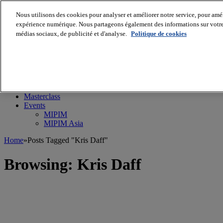
Nous utilisons des cookies pour analyser et améliorer notre service, pour améli
expérience numérique. Nous partageons également des informations sur votre u
médias sociaux, de publicité et d'analyse.
Politique de cookies
MIPIM World
Blog
Navigate
Leaders Perspectives
Rising Star
RE Stories
Masterclass
Events
MIPIM
MIPIM Asia
Home
»
Posts Tagged "Kris Daff"
Browsing:
Kris Daff