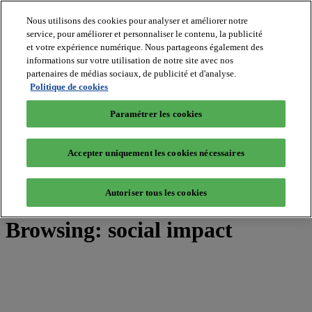
Nous utilisons des cookies pour analyser et améliorer notre
service, pour améliorer et personnaliser le contenu, la publicité
et votre expérience numérique. Nous partageons également des
MIPIM World
informations sur votre utilisation de notre site avec nos
Blog
Navigate
partenaires de médias sociaux, de publicité et d'analyse.
Politique de cookies
Leaders Perspectives
Rising Star
Paramétrer les cookies
RE Stories
Masterclass
Events
Accepter uniquement les cookies nécessaires
MIPIM
MIPIM Asia
Autoriser tous les cookies
Home
»
Posts Tagged "social impact"
Browsing:
social impact