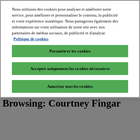
Nous utilisons des cookies pour analyser et améliorer notre
service, pour améliorer et personnaliser le contenu, la publicité
et votre expérience numérique. Nous partageons également des
MIPIM World
informations sur votre utilisation de notre site avec nos
Blog
Navigate
partenaires de médias sociaux, de publicité et d'analyse.
Politique de cookies
Leaders Perspectives
Rising Star
Paramétrer les cookies
RE Stories
Masterclass
Events
Accepter uniquement les cookies nécessaires
MIPIM
MIPIM Asia
Autoriser tous les cookies
Home
»
Posts Tagged "Courtney Fingar"
Browsing:
Courtney Fingar