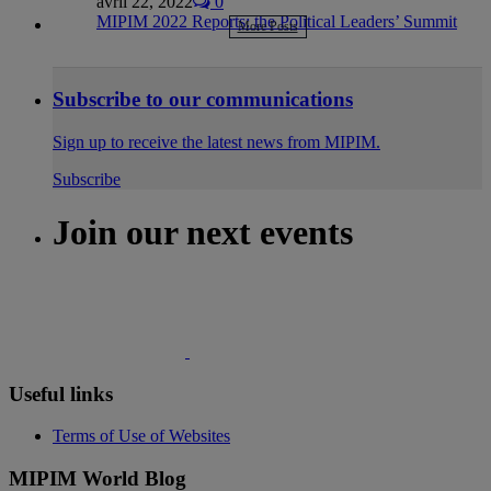
avril 22, 2022
0
MIPIM 2022 Reports: the Political Leaders’ Summit
More Posts
Subscribe to our communications
Sign up to receive the latest news from MIPIM.
Subscribe
Join our next events
Useful links
Terms of Use of Websites
MIPIM World Blog