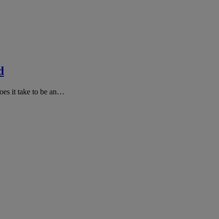
d
oes it take to be an…