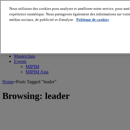
Nous utilisons des cookies pour analyser et améliorer notre service, pour améli
expérience numérique. Nous partageons également des informations sur votre u
médias sociaux, de publicité et d'analyse.
Politique de cookies
MIPIM World
Blog
Navigate
Leaders Perspectives
Rising Star
RE Stories
Masterclass
Events
MIPIM
MIPIM Asia
Home
»
Posts Tagged "leader"
Browsing:
leader