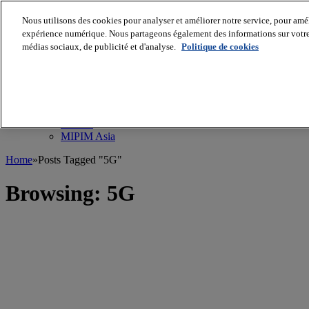
Nous utilisons des cookies pour analyser et améliorer notre service, pour améli
MIPIM World
Blog
expérience numérique. Nous partageons également des informations sur votre u
Navigate
médias sociaux, de publicité et d'analyse.
Politique de cookies
Leaders Perspectives
Rising Star
RE Stories
Masterclass
Events
MIPIM
MIPIM Asia
Home
»
Posts Tagged "5G"
Browsing:
5G