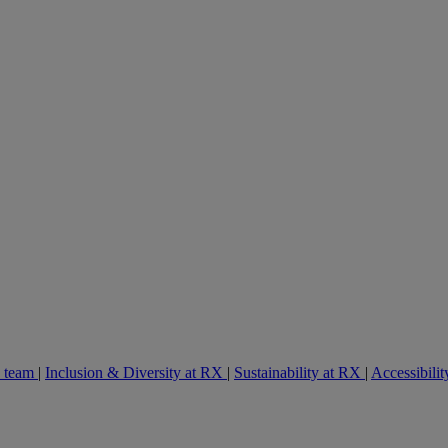
e team
|
Inclusion & Diversity at RX
|
Sustainability at RX
|
Accessibilit