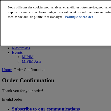
Nous utilisons des cookies pour analyser et améliorer notre service, pour améli
expérience numérique. Nous partageons également des informations sur votre u
médias sociaux, de publicité et d'analyse.
Politique de cookies
MIPIM World
Blog
Navigate
Leaders Perspectives
Rising Star
RE Stories
Masterclass
Events
MIPIM
MIPIM Asia
Home
»
Order Confirmation
Order Confirmation
Thank you for your order!
Invalid order
Subscribe to our communications