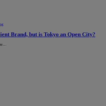
ng
lient Brand, but is Tokyo an Open City?
the…