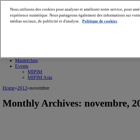
Nous utilisons des cookies pour analyser et améliorer notre service, pour améli
expérience numérique. Nous partageons également des informations sur votre u
médias sociaux, de publicité et d'analyse.
Politique de cookies
MIPIM World
Blog
Navigate
Leaders Perspectives
Rising Star
RE Stories
Masterclass
Events
MIPIM
MIPIM Asia
Home
»
2012
»
novembre
Monthly Archives:
novembre, 2